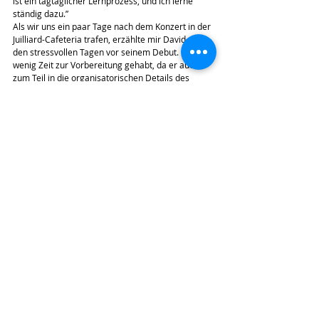
ist ein tagtäglicher Lernprozess, und ich lerne 
ständig dazu.”
Als wir uns ein paar Tage nach dem Konzert in der 
Juilliard-Cafeteria trafen, erzählte mir David von 
den stressvollen Tagen vor seinem Debut. Er hatte 
wenig Zeit zur Vorbereitung gehabt, da er auch 
zum Teil in die organisatorischen Details des 
Konzerts involviert gewesen war. Stattdessen war 
er zum Beispiel in der Stadt unterwegs gewesen, 
um einen Smoking zu finden, oder um sich um die 
Einladungen und Programmhefte zu kümmern.
Alles in allem habe ich sehr viel von der Erfahrung 
gelernt. Mit derart vielen Leuten zusammen zu 
arbeiten, und auch noch an der Organisation 
beteiligt zu sein … das war schon eine grosse 
Leistung, die mir zu einem positiven Abschluss 
meiner Teenagerjahre verholfen hat.