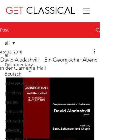
GET
CLASSICAL
Post
all
Apr 18, 2010
all
David Aladashvili - Ein Georgischer Abend
Documentary
in der Carnegie Hall
deutsch
interview/profile
preview
review
editorial
education
advocay
One World