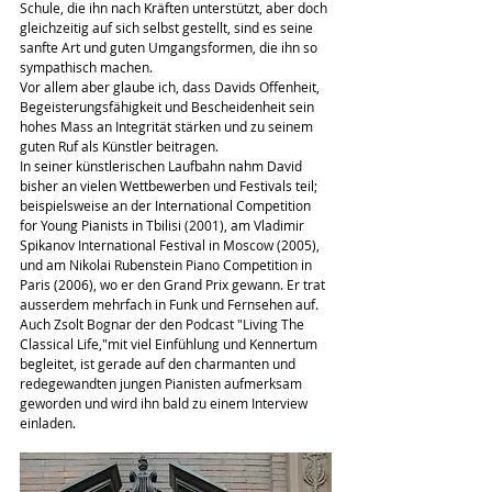
Schule, die ihn nach Kräften unterstützt, aber doch 
gleichzeitig auf sich selbst gestellt, sind es seine 
sanfte Art und guten Umgangsformen, die ihn so 
sympathisch machen.
Vor allem aber glaube ich, dass Davids Offenheit, 
Begeisterungsfähigkeit und Bescheidenheit sein 
hohes Mass an Integrität stärken und zu seinem 
guten Ruf als Künstler beitragen.
In seiner künstlerischen Laufbahn nahm David 
bisher an vielen Wettbewerben und Festivals teil; 
beispielsweise an der International Competition 
for Young Pianists in Tbilisi (2001), am Vladimir 
Spikanov International Festival in Moscow (2005), 
und am Nikolai Rubenstein Piano Competition in 
Paris (2006), wo er den Grand Prix gewann. Er trat 
ausserdem mehrfach in Funk und Fernsehen auf.
Auch Zsolt Bognar der den Podcast "Living The 
Classical Life,"mit viel Einf
ühlung und Kennertum 
begleitet, ist gerade auf den charmanten und 
redegewandten jungen Pianisten aufmerksam 
geworden und wird ihn bald zu einem Interview 
einladen.