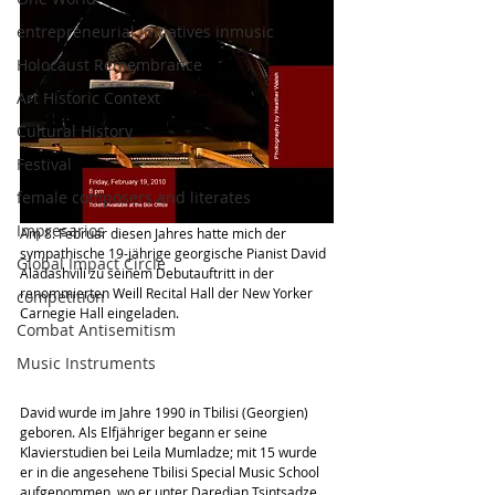
entrepreneurial initiatives inmusic
Holocaust Remembrance
Art Historic Context
Cultural History
Festival
female composers and literates
Impresarios
Am 8. Februar diesen Jahres hatte mich der 
sympathische 19-jährige georgische Pianist David 
Global Impact Circle
Aladashvili zu seinem Debutauftritt in der 
renommierten Weill Recital Hall der New Yorker 
competition
Carnegie Hall eingeladen.
Combat Antisemitism
Music Instruments
David wurde im Jahre 1990 in Tbilisi (Georgien) 
geboren. Als Elfjähriger begann er seine  
Klavierstudien bei Leila Mumladze; mit 15 wurde 
er in die angesehene Tbilisi Special Music School 
aufgenommen, wo er unter Daredjan Tsintsadze 