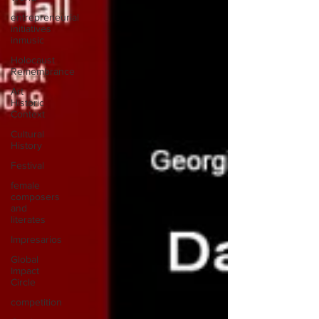
entrepreneurial
initiatives
inmusic
Holocaust
Remembrance
Art
Historic
Context
Cultural
History
Festival
female
composers
and
literates
Impresarios
Global
Impact
Circle
competition