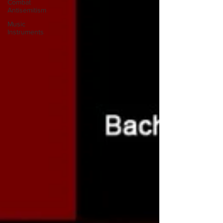
Combat
Antisemitism
Music
Instruments