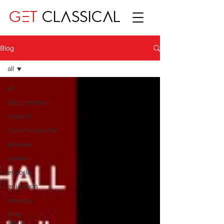
GET
CLASSICAL
Blog
all
all
Documentary
deutsch
interview/profile
preview
review
editorial
education
advocay
One
World