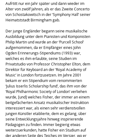
Aufrtitt nur ein Jahr später und dann wieder im 
Alter von zwölf Jahren, als er das Zweite Concerto 
von Schostakowitsch in der ‘Symphony Hall’ seiner 
Heimatststadt Birmingham gab.
Der junge Engländer begann seine musikalische 
Ausbildung unter dem Pianisten und Komponisten 
Philip Martin und wurde an der ‘Purcell School’ 
aufgemommen, da er Empfänger eines John 
Ogden Erinnerungs-Stipendiums (1993) war, 
welches es ihm erlaubte, seine Studien im 
Privatstudio von Professor Christopher Elton, dem 
Direktor für Keyboard an der ‘Royal Academy of 
Music’ in London fortzusetzen. Im Jahre 2001 
bekam er ein Stipendium vom renommierten 
‘Julius Isserlis Scholarship fund’, das ihm von der 
‘Royal Philharmonic Society of London’ verliehen 
wurde, [und] welches Fisher, der immer an einem 
beitgefächerten Ansatz musikalischer Instruktion 
interessiert war, als einen sehr verdienstvollen 
jungen Künstler etablierte, dem es gelang, über 
seine Entwicklungsjahre hinweg inspirierende 
Pädagogen zu finden. Immer begierig etwas 
weiterzuerkunden, hatte Fisher ein Studium auf 
der anderen Seite des Teiches im Versier, wo er 