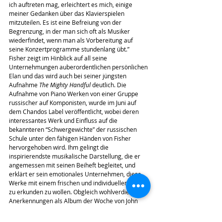
ich auftreten mag, erleichtert es mich, einige 
meiner Gedanken über das Klavierspielen 
mitzuteilen. Es ist eine Befreiung von der 
Begrenzung, in der man sich oft als Musiker 
wiederfindet, wenn man als Vorbereitung auf 
seine Konzertprogramme stundenlang übt.”
Fisher zeigt im Hinblick auf all seine 
Unternehmungen auberordentlichen persönlichen 
Elan und das wird auch bei seiner jüngsten 
Aufnahme 
The Mighty Handful
 deutlich. Die 
Aufnahme von Piano Werken von einer Gruppe 
russischer auf Komponisten, wurde im Juni auf 
dem Chandos Label veröffentlicht, wobei deren 
interessantes Werk und Einfluss auf die 
bekannteren “Schwergewichte” der russischen 
Schule unter den fähigen Händen von Fisher 
hervorgehoben wird. Ihm gelingt die 
inspirierendste musikalische Darstellung, die er 
angemessen mit seinen Beiheft begleitet, und 
erklärt er sein emotionales Unternehmen, diese 
Werke mit einem frischen und individuellen Ansatz 
zu erkunden zu wollen. Obgleich wohlverdiente 
Anerkennungen als Album der Woche von John 
Suchets Classic FM hereinkommen, glaube ich 
aber, dass es Fishers Auftritte wie seine jüngste 