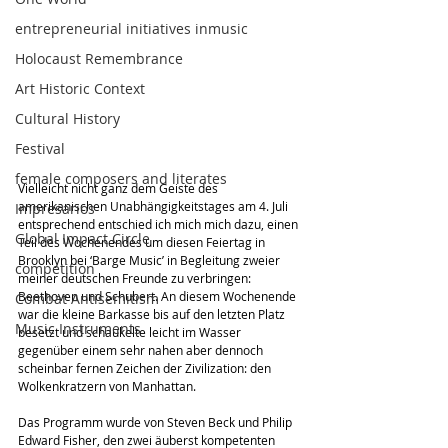
entrepreneurial initiatives inmusic
Holocaust Remembrance
Art Historic Context
Cultural History
Festival
female composers and literates
Vielleicht nicht ganz dem Geiste des 
amerikanischen Unabhängigkeitstages am 4. Juli 
Impresarios
entsprechend entschied ich mich mich dazu, einen 
Global Impact Circle
Teil des Wochenendes um diesen Feiertag in 
Brooklyn bei ‘Barge Music’ in Begleitung zweier 
competition
meiner deutschen Freunde zu verbringen: 
Beethoven und Schubert. An diesem Wochenende 
Combat Antisemitism
war die kleine Barkasse bis auf den letzten Platz 
Music Instruments
besetzt und schaukelte leicht im Wasser 
gegenüber einem sehr nahen aber dennoch 
scheinbar fernen Zeichen der Zivilization: den 
Wolkenkratzern von Manhattan.
Das Programm wurde von Steven Beck und Philip 
Edward Fisher, den zwei äuberst kompetenten 