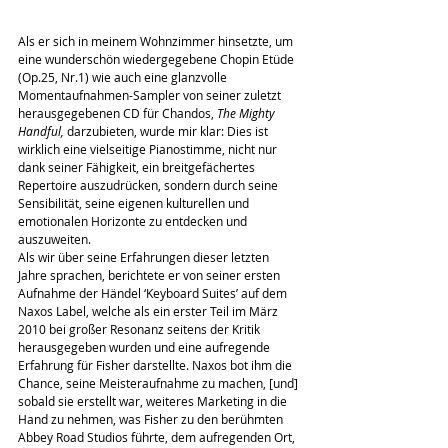
Als er sich in meinem Wohnzimmer hinsetzte, um 
eine wunderschön wiedergegebene Chopin Etüde 
(Op.25, Nr.1) wie auch eine glanzvolle 
Momentaufnahmen-Sampler von seiner zuletzt 
herausgegebenen CD für Chandos,
 The Mighty 
Handful,
 darzubieten, wurde mir klar: Dies ist 
wirklich eine vielseitige Pianostimme, nicht nur 
dank seiner Fähigkeit, ein breitgefächertes 
Repertoire auszudrücken, sondern durch seine 
Sensibilität, seine eigenen kulturellen und 
emotionalen Horizonte zu entdecken und 
auszuweiten.
Als wir über seine Erfahrungen dieser letzten 
Jahre sprachen, berichtete er von seiner ersten 
Aufnahme der Händel ‘Keyboard Suites’ auf dem 
Naxos Label, welche als ein erster Teil im März 
2010 bei großer Resonanz seitens der Kritik 
herausgegeben wurden und eine aufregende 
Erfahrung für Fisher darstellte. Naxos bot ihm die 
Chance, seine Meisteraufnahme zu machen, [und] 
sobald sie erstellt war, weiteres Marketing in die 
Hand zu nehmen, was Fisher zu den berühmten 
Abbey Road Studios führte, dem aufregenden Ort, 