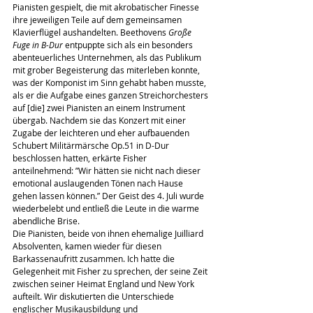
Pianisten gespielt, die mit akrobatischer Finesse 
ihre jeweiligen Teile auf dem gemeinsamen 
Klavierflügel aushandelten. Beethovens 
Große 
Fuge in B-Dur 
entpuppte sich als ein besonders 
abenteuerliches Unternehmen, als das Publikum 
mit grober Begeisterung das miterleben konnte, 
was der Komponist im Sinn gehabt haben musste, 
als er die Aufgabe eines ganzen Streichorchesters 
auf [die] zwei Pianisten an einem Instrument 
übergab. Nachdem sie das Konzert mit einer 
Zugabe der leichteren und eher aufbauenden 
Schubert Militärmärsche Op.51 in D-Dur 
beschlossen hatten, erkärte Fisher 
anteilnehmend: ”Wir hätten sie nicht nach dieser 
emotional auslaugenden Tönen nach Hause 
gehen lassen können.” Der Geist des 4. Juli wurde 
wiederbelebt und entließ die Leute in die warme 
abendliche Brise.
Die Pianisten, beide von ihnen ehemalige Juilliard 
Absolventen, kamen wieder für diesen 
Barkassenaufritt zusammen. Ich hatte die 
Gelegenheit mit Fisher zu sprechen, der seine Zeit 
zwischen seiner Heimat England und New York 
aufteilt. Wir diskutierten die Unterschiede 
englischer Musikausbildung und 