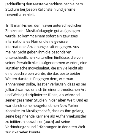
[schließlich] den Master-Abschluss nach einem 
Studium bei Joseph Kalichstein und Jerome 
Lowenthal erhielt.
Trifft man Fisher, der in zwei unterschiedlichen 
Zentren der Musikpädagogie gut aufgezogen 
wurde, so kommt einem sofort ein gewisses 
internationales Flair und eine gewisse 
internationle Anziehungskraft entgegen. Aus 
meiner Sicht geben ihm die besonderen 
unterschiedlichen kulturellen Einflüsse, die von 
seiner Persönlichkeit aufgenommen wurden, eine 
künstlerische Individualität, die ich vielleicht als 
eine beschreiben würde, die das beste beider 
Welten darstellt. Entgegen dem, wie man 
annnehmen sollte, lässt er verlauten, dass es bei 
Julliard war, wo er sich (in einer altmodischen Art 
und Weise) disziplinierter fühlte, als während 
seiner gesamten Studien in der alten Welt. Und es 
war durch seine neugefundenen New Yorker 
Kontakte im Musikgeschäft, dass es ihm gelang, 
seine beginnende Karriere als Aufnahmekünstler 
zu initiieren, obwohl er [auch] auf seine 
Verbindungen und Erfahrungen in der alten Welt 
zurückgreifen konnte.