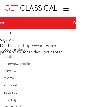
GET
CLASSICAL
Post
all
Aug 2, 2011
all
Der Pianist Philip Edward Fisher –
Documentary
pendelnd zwischen den Kontinenten
deutsch
interview/profile
preview
review
editorial
education
advocay
One World