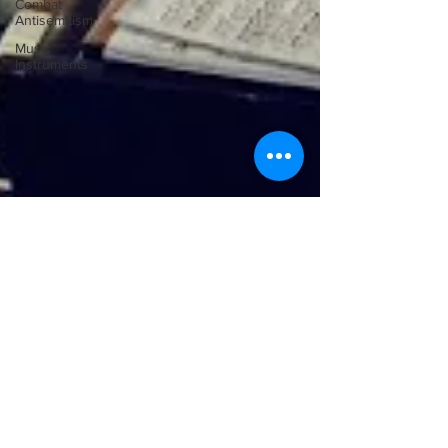
Combat
Antisemitism
Music
Instruments
Ilona Oltuski
Aug 2, 2011
Der Pianist Philip Edward Fisher –
pendelnd zwischen den Kontinenten
Vielleicht nicht ganz dem Geiste des amerikanischen
Unabhängigkeitstages am 4. Juli entsprechend entschied
ich mich mich dazu, einen Teil...