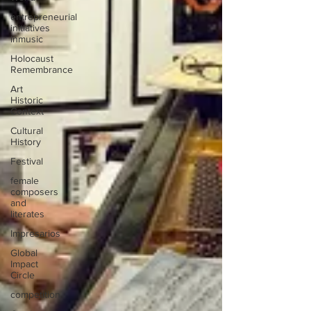
entrepreneurial
initiatives
inmusic
Holocaust
Remembrance
Art
Historic
Context
Cultural
History
Festival
female
composers
and
literates
Impresarios
Global
Impact
Circle
competition