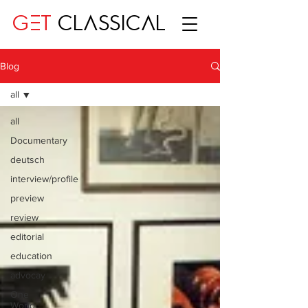
GET
CLASSICAL
Blog
all
all
Documentary
deutsch
interview/profile
preview
review
editorial
education
advocay
One
World