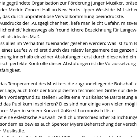
lphia gegründete Organisation zur Förderung junger Musiker, präse
 der Merkin Concert Hall an New Yorks Upper Westside. Mit siche
m, das durch unprätentiöse Vervollkommnung beeindruckte.
Ausdrucks der ‚Ausgeglichenheit’, liefe man leicht Gefahr, missve
glichenheit’ keineswegs als freundlichere Bezeichnung für Langewe
il als ideales Maß.
ss alles im Verhältnis zueinander gesehen werden: Was ist zum Be
o eines Laufes wird erst durch das relativ langsamere des ganzen 
erung innerhalb einzelner Abstufungen; erst durch diese wird ein
isch perfekte Kontrolle dieser Abstufungen ist die Voraussetzung d
fähigkeit.
as Temperament des Musikers die zugrundeliegende Botschaft 
der Lage, auch trotz der komplizierten technischen Griffe nur die 
en Vordergrund zu stellen? Sollte eine musikalische Darbietung e
nd das Publikum inspirieren? Dies sind nur einige von vielen mögl
ncer Myer in seinem Konzert äußerst harmonisch löste.
 eine eklektische Auswahl zeitlich unterschiedlicher Stilrichtung
 sondern es bewies auch Spencer Myers Beherrschung der versch
r Musikstile.