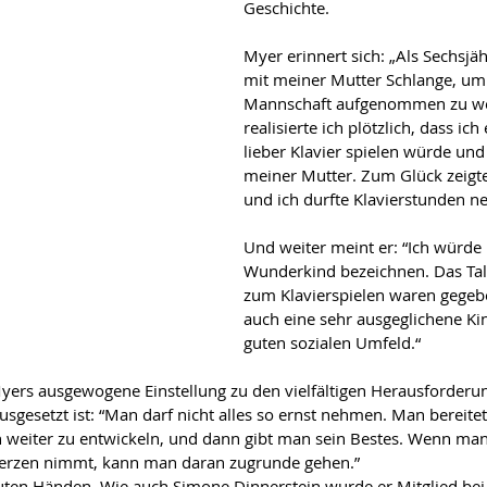
Geschichte.
Myer erinnert sich: „Als Sechsjäh
mit meiner Mutter Schlange, um 
Mannschaft aufgenommen zu we
realisierte ich plötzlich, dass ich 
lieber Klavier spielen würde und 
meiner Mutter. Zum Glück zeigte
und ich durfte Klavierstunden n
Und weiter meint er: “Ich würde 
Wunderkind bezeichnen. Das Tal
zum Klavierspielen waren gegebe
auch eine sehr ausgeglichene Ki
guten sozialen Umfeld.“
yers ausgewogene Einstellung zu den vielfältigen Herausforderun
usgesetzt ist: “Man darf nicht alles so ernst nehmen. Man bereitet 
weiter zu entwickeln, und dann gibt man sein Bestes. Wenn man 
Herzen nimmt, kann man daran zugrunde gehen.”
guten Händen. Wie auch Simone Dinnerstein wurde er Mitglied bei A