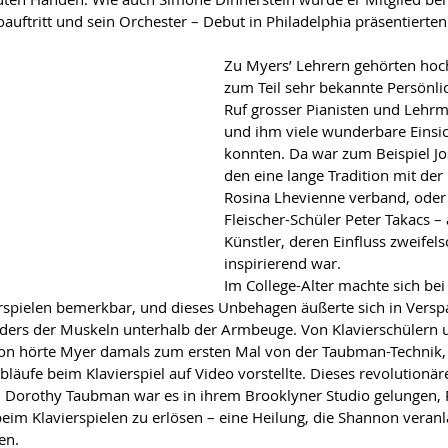
oauftritt und sein Orchester – Debut in Philadelphia präsentierten
Zu Myers’ Lehrern gehörten hoch
zum Teil sehr bekannte Persönlic
Ruf grosser Pianisten und Lehrm
und ihm viele wunderbare Einsic
konnten. Da war zum Beispiel Jo
den eine lange Tradition mit der
Rosina Lhevienne verband, oder
Fleischer-Schüler Peter Takacs – 
Künstler, deren Einfluss zweifel
inspirierend war.
Im College-Alter machte sich bei
spielen bemerkbar, und dieses Unbehagen äußerte sich in Vers
ders der Muskeln unterhalb der Armbeuge. Von Klavierschülern 
on hörte Myer damals zum ersten Mal von der Taubman-Technik, 
läufe beim Klavierspiel auf Video vorstellte. Dieses revolutionär
uf. Dorothy Taubman war es in ihrem Brooklyner Studio gelungen,
im Klavierspielen zu erlösen – eine Heilung, die Shannon veran
en.