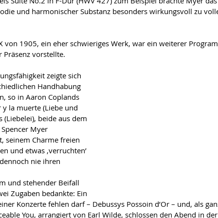
els Suite No.2 in F-Dur (HWV 427) zum Beispiel brachte Myer das 
odie und harmonischer Substanz besonders wirkungsvoll zu volle
.X von 1905, ein eher schwieriges Werk, war ein weiterer Progr
r Präsenz vorstellte.
ungsfähigkeit zeigte sich 
schiedlichen Handhabung 
n, so in Aaron Coplands 
 y la muerte (Liebe und 
 (Liebelei), beide aus dem 
 Spencer Myer 
t, seinem Charme freien 
gen und etwas ‚verruchten’ 
dennoch nie ihren 
um und stehender Beifall 
zwei Zugaben bedankte: Ein 
einer Konzerte fehlen darf – Debussys Possoin d’Or – und, als ga
able You, arrangiert von Earl Wilde, schlossen den Abend in der 