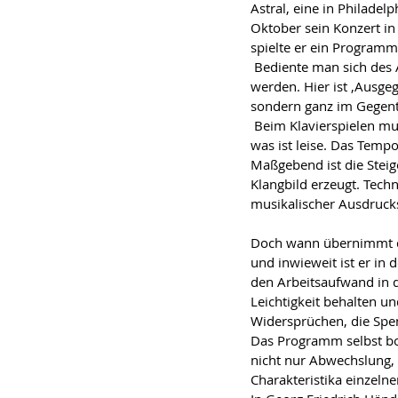
Astral, eine in Philade
Oktober sein Konzert in
spielte er ein Program
 Bediente man sich des 
werden. Hier ist ‚Ausge
sondern ganz im Gegente
 Beim Klavierspielen mu
was ist leise. Das Temp
Maßgebend ist die Steig
Klangbild erzeugt. Techn
musikalischer Ausdrucks
Doch wann übernimmt d
und inwieweit ist er in 
den Arbeitsaufwand in d
Leichtigkeit behalten u
Widersprüchen, die Spe
Das Programm selbst bot
nicht nur Abwechslung,
Charakteristika einzelne