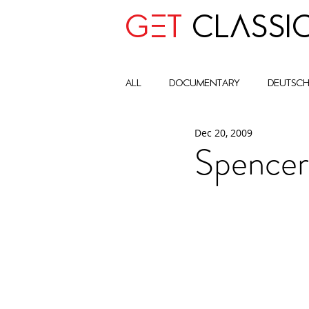
GET
CLASSI
all
Documentary
deutsc
Dec 20, 2009
advocay
One World
Spencer
Art Historic Context
Cult
Global Impact Circle
com