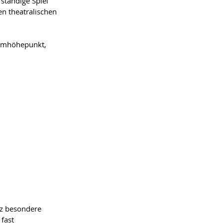
ständige Spiel 
n theatralischen 
ammhöhepunkt, 
nz besondere 
fast 