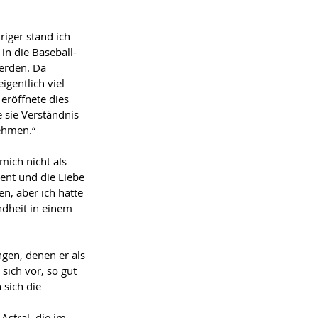
riger stand ich 
in die Baseball-
rden. Da 
eigentlich viel 
eröffnete dies 
 sie Verständnis 
ehmen.“
mich nicht als 
ent und die Liebe 
n, aber ich hatte 
ndheit in einem 
gen, denen er als 
sich vor, so gut 
sich die 
stral, die im 