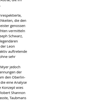
.
respektierte, 
hkeiten, die den 
eister genossen 
hten vermitteln 
seph Schwarz, 
 legendären 
 der Leon 
aktiv auftretende 
sohne sehr 
 Myer jedoch 
pannungen der 
um den Oberlin-
die eine Analyse 
e Konzept wies 
 Robert Shannon 
lasste, Taubmans 