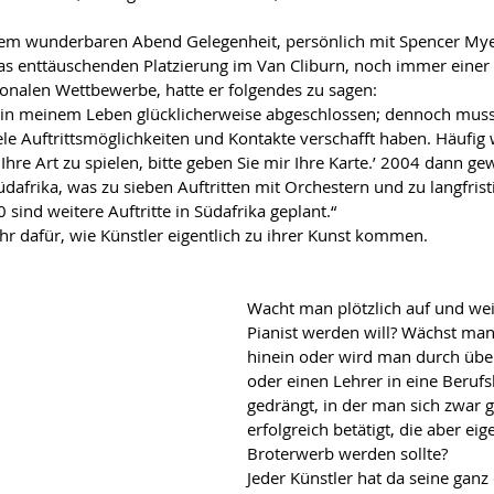
esem wunderbaren Abend Gelegenheit, persönlich mit Spencer Mye
s enttäuschenden Platzierung im Van Cliburn, noch immer einer 
onalen Wettbewerbe, hatte er folgendes zu sagen:
l in meinem Leben glücklicherweise abgeschlossen; dennoch muss 
le Auftrittsmöglichkeiten und Kontakte verschafft haben. Häufig 
hre Art zu spielen, bitte geben Sie mir Ihre Karte.’ 2004 dann ge
afrika, was zu sieben Auftritten mit Orchestern und zu langfris
 sind weitere Auftritte in Südafrika geplant.“
ehr dafür, wie Künstler eigentlich zu ihrer Kunst kommen.
Wacht man plötzlich auf und wei
Pianist werden will? Wächst man 
hinein oder wird man durch übere
oder einen Lehrer in eine Berufs
gedrängt, in der man sich zwar 
erfolgreich betätigt, die aber eig
Broterwerb werden sollte?
Jeder Künstler hat da seine ganz