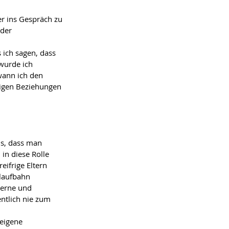
r ins Gespräch zu 
der 
ich sagen, dass 
wurde ich 
wann ich den 
tigen Beziehungen 
s, dass man 
in diese Rolle 
ifrige Eltern 
laufbahn 
gerne und 
entlich nie zum 
 eigene 