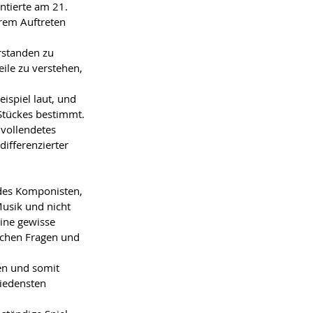
ntierte am 21. 
rem Auftreten 
rstanden zu 
ile zu verstehen, 
ispiel laut, und 
Stückes bestimmt. 
 vollendetes 
ifferenzierter 
des Komponisten, 
Musik und nicht 
ine gewisse 
ichen Fragen und 
en und somit 
iedensten 