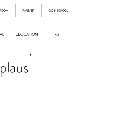
 room
partner
GC In School
ial
education
ance
plaus
es
Impresarios