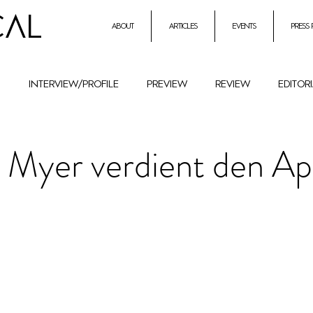
CAL
about
articles
events
press
h
interview/profile
preview
review
editor
entrepreneurial initiatives inmusic
Holocaust Remembr
 Myer verdient den Ap
ural History
Festival
female composers and literat
petition
Combat Antisemitism
Music Instruments