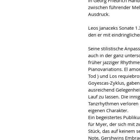
In Georg Friedrich Händ
zwischen führender Mel
Ausdruck.
Leos Janaceks Sonate 1
den er mit eindringliche
Seine stilistische Anpass
auch in der ganz unter
früher jazziger Rhythme
Pianovariations. El amor
Tod ) und Los requiebros
Goyescas-Zyklus, gaben
ausreichend Gelegenhei
Lauf zu lassen. Die inni
Tanzrhythmen verloren 
eigenen Charakter.
Ein begeistertes Publik
für Myer, der sich mit 
Stück, das auf keinem s
Note, Gershwins Embrace