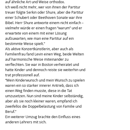
auf ähnliche Art und Weise orthodox.
Ich weiß nicht mehr, wer von ihnen der Partitur 
treuer folgte Serkin oder Shure, aber die Partitur 
einer Schubert oder Beethoven Sonate war ihre 
Bibel. Herr Shure antworte einem nicht einfach – 
vielmehr würde er einen fragen “warum” und er 
erwartete von einem mit einer Lösung 
aufzuwarten, wie man eine Partitur auf ein 
bestimmte Weise spielt.”
Als aktive Konzertkünstlerin, aber auch als 
Familienfrau fand Levin einen Weg, beide Welten 
auf harmonische Weise miteinander zu 
verflechten. Sie war in Boston verheiratet und 
hatte Kinder und dennoch reiste sie weiterhin und 
trat professionell auf.
“Mein Kinderwunsch und mein Wunsch zu spielen 
waren ein so starker innerer Antrieb, dass ich 
einen Weg finden musste, diese in die Tat 
umzusetzen. Nun sind meine Kinder selbständig, 
aber als sie noch kleiner waren, empfand ich 
zweifellos die Doppelbelastung von Familie und 
Beruf.”
Ein weiterer Umzug brachte den Einfluss eines 
anderen Lehrers mit sich.