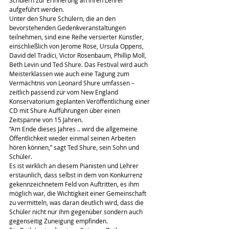
aufgeführt werden.
Unter den Shure Schülern, die an den 
bevorstehenden Gedenkveranstaltungen 
teilnehmen, sind eine Reihe versierter Künstler, 
einschließlich von Jerome Rose, Ursula Oppens, 
David del Tradici, Victor Rosenbaum, Phillip Moll, 
Beth Levin und Ted Shure. Das Festival wird auch 
Meisterklassen wie auch eine Tagung zum 
Vermächtnis von Leonard Shure umfassen – 
zeitlich passend zur vom New England 
Konservatorium geplanten Veröffentlichung einer 
CD mit Shure Aufführungen über einen 
Zeitspanne von 15 Jahren.
“Am Ende dieses Jahres .. wird die allgemeine 
Öffentlichkeit wieder einmal seinen Arbeiten 
hören können,” sagt Ted Shure, sein Sohn und 
Schüler.
Es ist wirklich an diesem Pianisten und Lehrer 
erstaunlich, dass selbst in dem von Konkurrenz 
gekennzeichnetem Feld von Auftritten, es ihm 
möglich war, die Wichtigkeit einer Gemeinschaft 
zu vermitteln, was daran deutlich wird, dass die 
Schüler nicht nur ihm gegenüber sondern auch 
gegenseitig Zuneigung empfinden.