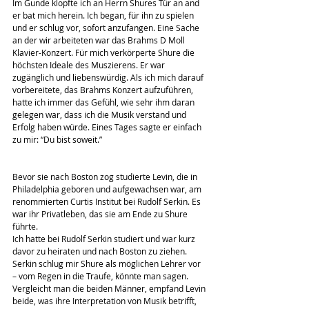
Im Gunde klopfte ich an Herrn Shures Tür an and 
er bat mich herein. Ich began, für ihn zu spielen 
und er schlug vor, sofort anzufangen. Eine Sache 
an der wir arbeiteten war das Brahms D Moll 
Klavier-Konzert. Für mich verkörperte Shure die 
höchsten Ideale des Muszierens. Er war 
zugänglich und liebenswürdig. Als ich mich darauf 
vorbereitete, das Brahms Konzert aufzuführen, 
hatte ich immer das Gefühl, wie sehr ihm daran 
gelegen war, dass ich die Musik verstand und 
Erfolg haben würde. Eines Tages sagte er einfach 
zu mir: “Du bist soweit.”
Bevor sie nach Boston zog studierte Levin, die in 
Philadelphia geboren und aufgewachsen war, am 
renommierten Curtis Institut bei Rudolf Serkin. Es 
war ihr Privatleben, das sie am Ende zu Shure 
führte.
Ich hatte bei Rudolf Serkin studiert und war kurz 
davor zu heiraten und nach Boston zu ziehen. 
Serkin schlug mir Shure als möglichen Lehrer vor 
– vom Regen in die Traufe, könnte man sagen.
Vergleicht man die beiden Männer, empfand Levin 
beide, was ihre Interpretation von Musik betrifft, 