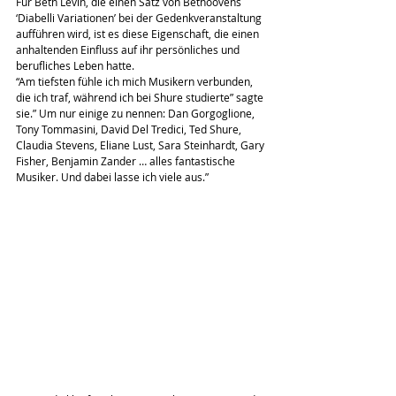
Für Beth Levin, die einen Satz von Bethoovens 
‘Diabelli Variationen’ bei der Gedenkveranstaltung 
aufführen wird, ist es diese Eigenschaft, die einen 
anhaltenden Einfluss auf ihr persönliches und 
berufliches Leben hatte.
“Am tiefsten fühle ich mich Musikern verbunden, 
die ich traf, während ich bei Shure studierte” sagte 
sie.” Um nur einige zu nennen: Dan Gorgoglione, 
Tony Tommasini, David Del Tredici, Ted Shure, 
Claudia Stevens, Eliane Lust, Sara Steinhardt, Gary 
Fisher, Benjamin Zander … alles fantastische 
Musiker. Und dabei lasse ich viele aus.”