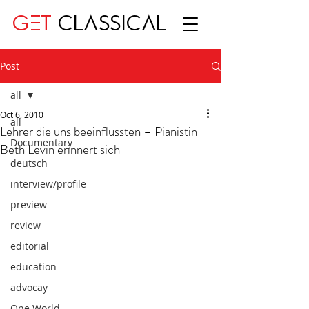
GET
CLASSICAL
Post
all
Oct 6, 2010
all
Lehrer die uns beeinflussten – Pianistin
Documentary
Beth Levin erinnert sich
deutsch
interview/profile
preview
review
editorial
education
advocay
One World