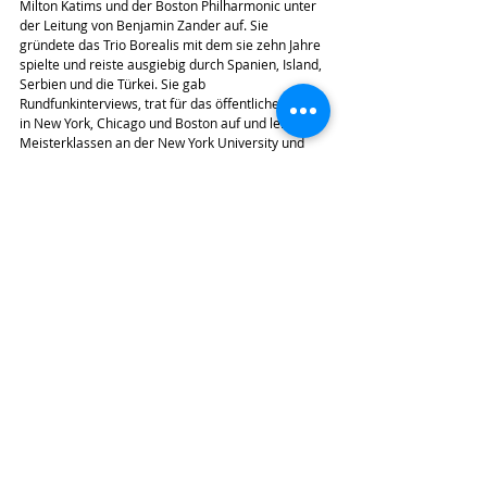
Milton Katims und der Boston Philharmonic unter 
der Leitung von Benjamin Zander auf. Sie 
gründete das Trio Borealis mit dem sie zehn Jahre 
spielte und reiste ausgiebig durch Spanien, Island, 
Serbien und die Türkei. Sie gab 
Rundfunkinterviews, trat für das öffentliche Radio 
in New York, Chicago und Boston auf und leitete 
Meisterklassen an der New York University und 
dem College of William and Mary.
Im New Yorker Raum hat sie Klavierabende am 
Lincoln Center for Performing Arts, an der 
Steinway Hall, dem Yamaha und dem Metropolitan 
Museum of Art gegeben.
Richard Dyer vom Boston Globe kommentierte 
recht zutreffend, sie sei eine Auftrittskünstlerin, 
die – über viele Jahre – eine Reihe von Kritiken 
bekommen habe, die ihre musikalische Reise 
begleiteten:
“Über die Jahre hat sich Levin verändert. Die 
Flamme brennt immer noch mit derselben 
Intensität, aber nun gibt es warmes und auch 
blendendes Licht.”