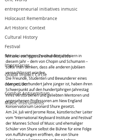
entrepreneurial initiatives inmusic
Holocaust Remembrance
Art Historic Context
Cultural History
Festival
female composers and literates
Mit zwei wichtigen Zweihundertjahrfeiern in 
diesem Jahr – dem von Chopin und Schumann – 
Impresarios
sollte man denken, dass alle anderen Jubiläen 
vernachlässigt würden.
Global Impact Circle
Die Freunde, Studenten und Bewunderer eines 
competition
Mannes, der hundert Jahre jünger ist, haben ihren 
Schwerpunkt auf den hundertjährigen Jahrestag 
Combat Antisemitism
ihres verstorbenen und geliebten Mentoren und 
angesehenen Professoren am New England 
Music Instruments
Konservatorium Leonard Shure gesetzt.
Am 24. Juli wird Jerome Rose, künstlerischer Leiter 
vom “International Keyboard Institute and Festival’ 
der Mannes School of Music und ehemaliger 
Schüler von Shure selbst die Bühne für eine Folge 
von Aufführungen eröffnen, die von Shure 
Schülern zur Erinnerung an ihren Lehrer 