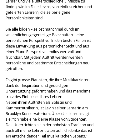
Lehrer und viele unterschiedliche Einflüsse zu 
finden, wie im Falle Levins, von einflusreichen und 
gefeierten Lehrern, die selber eigene 
Persönlichkeiten sind.
Sie alle bilden – selbst manchmal durch im 
wesentlichen gegenteilige Botschaften – eine 
persönlichen Perspektive. In den besten Fällen ist 
diese Einwirkung aus persönlicher Sicht und aus 
einer Piano Perspektive endlos wertvoll und 
fruchtbar. Mit jedem Auftritt werden werden 
persönliche und bestimmte Entscheidungen neu 
getroffen.
Es gibt grosse Pianisten, die ihre Musikkarrieren 
dank der Inspiration und geduldigen 
Unterstützung geformt haben und das manchmal 
trotz des Einflusses ihres Lehrers.
Neben ihren Auftritten als Solistin und 
Kammermusikerin, ist Levin selber Lehrerin am 
Brooklyn Konservatorium. Über das Lehren sagt 
sie: “Ich habe eine kleine Klasse von Studenten. 
Das Unterrichten ist in der nobelsten Tradition und 
auch all meine Lehrer traten auf. Ich denke das ist 
ein entscheidender Teil musikalischen Lebens.”