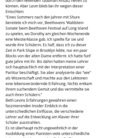
durch den heilenden Taubman Ansatz helfen zu 
können. Aber Levin blieb bei ihr wegen dieser 
Einsichten:
”Eines Sommers nach den Jahren mit Shure 
bereitete ich mich vor, Beethovens ‘Waldstein 
Sonate’ beim Beethoven Festival auf Long Island 
zu spielen, wo Dorothy am gleichen Wochenende 
eine Meisterklasse gab. Ich spielte für sie und 
wurde ihre Schülerin. Es half, dass ich zu dieser 
Zeit in Park Slope in Brooklyn lebte, nur ein paar 
Blocks von der alten Dame entfernt. Ich hatte fünf 
gute Jahre mit ihr. Bis dahin hatten meine Lehrer 
sich hauptsächlich mit der Interpretation einer 
Partitur beschäftigt. Sie aber analysierte das “wie” 
als Wissenschaft und machte aus den Lektionen 
eine lebensverändernde Erfahrung. Nichts entkam 
ihrem suchendem Gemüt und das vermittelte sie 
auch ihren Schülern.”
Beth Levins Erfahrungen gewähren einen 
faszinierenden Insider Einblick in die 
unterschiedlichen Einflüsse, die verschiedene 
Lehrer auf die Entwicklung am Klavier ihrer 
Schüler ausstrahlen.
Es ist überhaupt nicht ungewöhnlich in der 
Ausbildung eines Pianisten viele unterschiedliche 