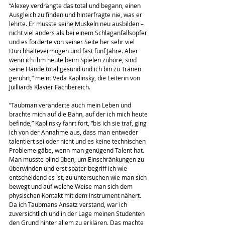
“Alexey verdrängte das total und begann, einen 
Ausgleich zu finden und hinterfragte nie, was er 
lehrte. Er musste seine Muskeln neu ausbilden – 
nicht viel anders als bei einem Schlaganfallsopfer 
und es forderte von seiner Seite her sehr viel 
Durchhaltevermögen und fast fünf Jahre. Aber 
wenn ich ihm heute beim Spielen zuhöre, sind 
seine Hände total gesund und ich bin zu Tränen 
gerührt,” meint Veda Kaplinsky, die Leiterin von 
Juilliards Klavier Fachbereich.
“Taubman veränderte auch mein Leben und 
brachte mich auf die Bahn, auf der ich mich heute 
befinde,” Kaplinsky fährt fort, “bis ich sie traf, ging 
ich von der Annahme aus, dass man entweder 
talentiert sei oder nicht und es keine technischen 
Probleme gäbe, wenn man genügend Talent hat. 
Man musste blind üben, um Einschränkungen zu 
überwinden und erst später begriff ich wie 
entscheidend es ist, zu untersuchen wie man sich 
bewegt und auf welche Weise man sich dem 
physischen Kontakt mit dem Instrument nähert. 
Da ich Taubmans Ansatz verstand, war ich 
zuversichtlich und in der Lage meinen Studenten 
den Grund hinter allem zu erklären. Das machte 