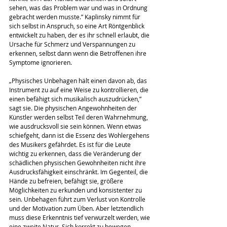
sehen, was das Problem war und was in Ordnung 
gebracht werden musste.” Kaplinsky nimmt für 
sich selbst in Anspruch, so eine Art Röntgenblick 
entwickelt zu haben, der es ihr schnell erlaubt, die 
Ursache für Schmerz und Verspannungen zu 
erkennen, selbst dann wenn die Betroffenen ihre 
Symptome ignorieren.
„Physisches Unbehagen hält einen davon ab, das 
Instrument zu auf eine Weise zu kontrollieren, die 
einen befähigt sich musikalisch auszudrücken,” 
sagt sie. Die physischen Angewohnheiten der 
Künstler werden selbst Teil deren Wahrnehmung, 
wie ausdrucksvoll sie sein können. Wenn etwas 
schiefgeht, dann ist die Essenz des Wohlergehens 
des Musikers gefährdet. Es ist für die Leute 
wichtig zu erkennen, dass die Veränderung der 
schädlichen physischen Gewohnheiten nicht ihre 
Ausdrucksfähigkeit einschränkt. Im Gegenteil, die 
Hände zu befreien, befähigt sie, größere 
Möglichkeiten zu erkunden und konsistenter zu 
sein. Unbehagen führt zum Verlust von Kontrolle 
und der Motivation zum Üben. Aber letztendlich 
muss diese Erkenntnis tief verwurzelt werden, wie 
eine zweite Natur. Sich korrekt zu bewegen, 