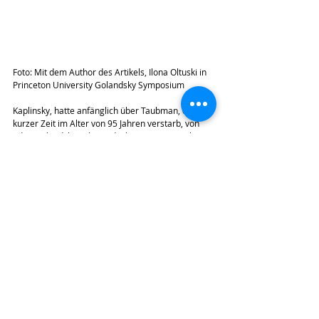
Foto: Mit dem Author des Artikels, Ilona Oltuski in 
Princeton University Golandsky Symposium
Kaplinsky, hatte anfänglich über Taubman, die vor 
kurzer Zeit im Alter von 95 Jahren verstarb, von 
Edna Golandsky gehört , die bereits vor 45 Jahren 
mit Taubman studierte,” sagt Kaplinsky, die 
zunächst dem, was sie gehört hatte, kritisch 
gegenüber stand. Indem sie ihre Mitbewohnerin 
am College in der Bemühung begleitete „sie davor 
zu retten”, Taubmans “Kult” zu verfallen, änderte 
Kaplinsky in dem Moment ihre Meinung, als sie 
von der sehr warmherzigen und brillianten Dame, 
die ganz anders war, als ich sie mir vorgestellt 
hatte, begrüßt wurde.” Kaplinsky sagt, “ich 
erinnere mich, wie sich der Klang meiner Kollegin 
auf einmal veränderte, nachdem Taubman ihren 
Ellbogen nur ein wenig berührte. Ich war völlig 
erstaunt und fragte sie, würden sie mir auch 
zuhören? – Und das war der Zeitpunkt, als ich mit 