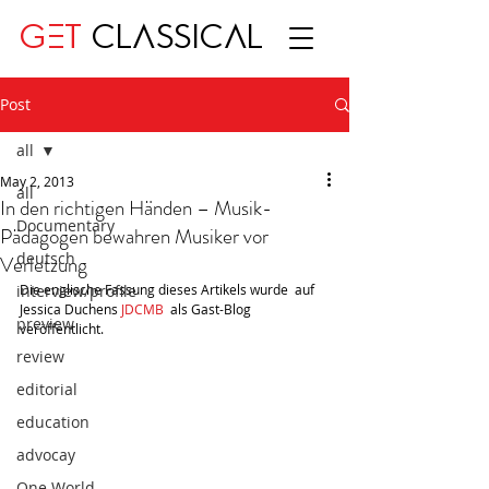
GET
CLASSICAL
Post
all
May 2, 2013
all
In den richtigen Händen – Musik-
Documentary
Pädagogen bewahren Musiker vor
deutsch
Verletzung
interview/profile
Die englische Fassung dieses Artikels wurde  auf 
Jessica Duchens 
JDCMB
  als Gast-Blog 
preview
veröffentlicht.
review
editorial
education
advocay
One World