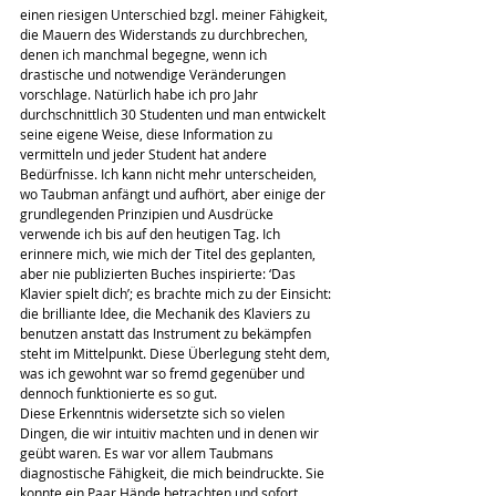
einen riesigen Unterschied bzgl. meiner Fähigkeit, 
die Mauern des Widerstands zu durchbrechen, 
denen ich manchmal begegne, wenn ich 
drastische und notwendige Veränderungen 
vorschlage. Natürlich habe ich pro Jahr 
durchschnittlich 30 Studenten und man entwickelt 
seine eigene Weise, diese Information zu 
vermitteln und jeder Student hat andere 
Bedürfnisse. Ich kann nicht mehr unterscheiden, 
wo Taubman anfängt und aufhört, aber einige der 
grundlegenden Prinzipien und Ausdrücke 
verwende ich bis auf den heutigen Tag. Ich 
erinnere mich, wie mich der Titel des geplanten, 
aber nie publizierten Buches inspirierte: ‘Das 
Klavier spielt dich’; es brachte mich zu der Einsicht: 
die brilliante Idee, die Mechanik des Klaviers zu 
benutzen anstatt das Instrument zu bekämpfen 
steht im Mittelpunkt. Diese Überlegung steht dem, 
was ich gewohnt war so fremd gegenüber und 
dennoch funktionierte es so gut.
Diese Erkenntnis widersetzte sich so vielen 
Dingen, die wir intuitiv machten und in denen wir 
geübt waren. Es war vor allem Taubmans 
diagnostische Fähigkeit, die mich beindruckte. Sie 
konnte ein Paar Hände betrachten und sofort 