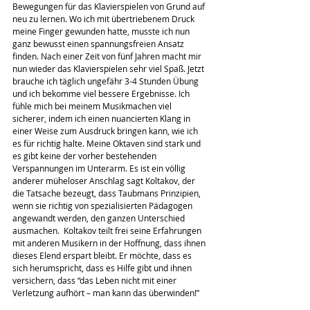
Bewegungen für das Klavierspielen von Grund auf 
neu zu lernen. Wo ich mit übertriebenem Druck 
meine Finger gewunden hatte, musste ich nun 
ganz bewusst einen spannungsfreien Ansatz 
finden. Nach einer Zeit von fünf Jahren macht mir 
nun wieder das Klavierspielen sehr viel Spaß. Jetzt 
brauche ich täglich ungefähr 3-4 Stunden Übung 
und ich bekomme viel bessere Ergebnisse. Ich 
fühle mich bei meinem Musikmachen viel 
sicherer, indem ich einen nuancierten Klang in 
einer Weise zum Ausdruck bringen kann, wie ich 
es für richtig halte. Meine Oktaven sind stark und 
es gibt keine der vorher bestehenden 
Verspannungen im Unterarm. Es ist ein völlig 
anderer müheloser Anschlag sagt Koltakov, der 
die Tatsache bezeugt, dass Taubmans Prinzipien, 
wenn sie richtig von spezialisierten Pädagogen 
angewandt werden, den ganzen Unterschied 
ausmachen.  Koltakov teilt frei seine Erfahrungen 
mit anderen Musikern in der Hoffnung, dass ihnen 
dieses Elend erspart bleibt. Er möchte, dass es 
sich herumspricht, dass es Hilfe gibt und ihnen 
versichern, dass “das Leben nicht mit einer 
Verletzung aufhört – man kann das überwinden!”