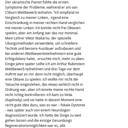
Der ukrainische Pianist fühlte die ersten 
Symptome der Probleme, während er am van 
Cliburn Wettbewerb teilnahm. “Ich empfand im 
Vergleich zu meiner Linken,  irgend eine 
Einschränkung in meiner rechten Hand verglichen 
mit meiner Linken. Ich konnte nicht frei Oktaven 
spielen, aber am Anfang war das nur minimal. 
Mein Lehrer Viktor Makarov, der spezielle 
Übungsmethoden verwendete, um schnellere 
Technik und bessere Ausdauer aufzubauen und 
bei anderen Wettbewerbsteilnehmern eine gute 
Erfolgsbilanz hatte,  ersuchte mich, mehr zu üben. 
Einige Jahre später sollte ich am Arthur Rubinstein 
Wettbewerb teilnehmen und drei Tage vor dem 
Auftritt war es mir dann nicht möglich, überhaupt 
eine Oktave zu spielen. Ich wollte mir nicht die 
Tatsache eingestehen, das etwas wirklich nicht in 
Ordnung war, aber ich konnte meine rechte Hand 
nicht richtig kontrollieren. Ich kam zu Veda 
(Kaplinsky) und sie hatte in diesem Moment eine 
recht gute Idee dazu, was es war – fokale Dystonie 
- was später auch von einem Neurologen 
diagnostiziert wurde. Ich hatte die Dinge zu weit 
gehen lassen und die einzige Gesundungs 
Regenerationsmöglichkeit war es, alle 