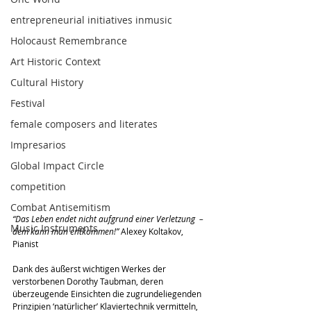
entrepreneurial initiatives inmusic
Holocaust Remembrance
Art Historic Context
Cultural History
Festival
female composers and literates
Impresarios
Global Impact Circle
competition
Combat Antisemitism
“Das Leben endet nicht aufgrund einer Verletzung  – 
Music Instruments
dem kann man entkommen!”
 Alexey Koltakov, 
Pianist
Dank des äußerst wichtigen Werkes der 
verstorbenen Dorothy Taubman, deren 
überzeugende Einsichten die zugrundeliegenden 
Prinzipien ‘natürlicher’ Klaviertechnik vermitteln, 