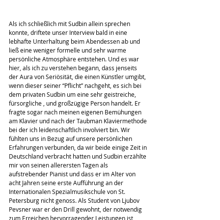
Als ich schließlich mit Sudbin allein sprechen 
konnte, driftete unser Interview bald in eine 
lebhafte Unterhaltung beim Abendessen ab und 
ließ eine weniger formelle und sehr warme 
persönliche Atmosphäre entstehen. Und es war 
hier, als ich zu verstehen begann, dass jenseits 
der Aura von Seriösität, die einen Künstler umgibt, 
wenn dieser seiner “Pflicht” nachgeht, es sich bei 
dem privaten Sudbin um eine sehr geistreiche, 
fürsorgliche , und großzügige Person handelt. Er 
fragte sogar nach meinen eigenen Bemühungen 
am Klavier und nach der Taubman Klaviermethode 
bei der ich leidenschaftlich involviert bin. Wir 
fühlten uns in Bezug auf unsere persönlichen 
Erfahrungen verbunden, da wir beide einige Zeit in 
Deutschland verbracht hatten und Sudbin erzählte 
mir von seinen allerersten Tagen als 
aufstrebender Pianist und dass er im Alter von 
acht Jahren seine erste Aufführung an der 
Internationalen Spezialmusikschule von St. 
Petersburg nicht genoss. Als Student von Ljubov 
Pevsner war er den Drill gewohnt, der notwendig 
zum Erreichen hervorragender Leistungen ist, 