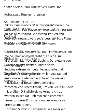
entrepreneurial initiatives inmusic
Holocaust Remembrance
Art Historic Context
“Musik muss zuallererst einmal geliebt werden. Sie 
Cultural History
muss einfach von Herzen kommen und sie muss sich 
an das Herz wenden. Sonst kann sie nicht den 
Festival
Anspruch erheben, währende, unzerstörbare Kunst 
zu sein.” 
— Sergji Rachmaninow
female composers and literates
Impresarios
Die Worte des Meisters könnten im Wesentlichen 
meine Reaktion wiedergeben, als ich zum 
Global Impact Circle
allerersten Mal Yevgeny Sudbins Darbietung von 
Rachmaninows zweiter Sonate hörte.
competition
Sudbins extrem kompetente, ersthafte und 
Combat Antisemitism
angstfreie Wiedergabe, die voller Vitalität und 
emotionaler Tiefe war, erscheint mir wie ein 
Music Instruments
musikalischer Botschafter, der seine 
zerbrechliche Fracht liefert, um von Seele zu Seele 
mit größter Dringlichkeit weitergereicht zu 
werden. In der Tat – ich mochte dieses Werk 
unzerstörbarer Kunst sehr und es wandte sich 
direkt an mein Herz.
Hört man Sudbin zu, scheint es, als sei er ein 