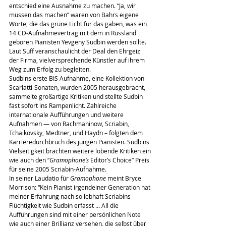
entschied eine Ausnahme zu machen. “Ja, wir 
müssen das machen” waren von Bahrs eigene 
Worte, die das grüne Licht für das gaben, was ein 
14 CD-Aufnahmevertrag mit dem in Russland 
geboren Pianisten Yevgeny Sudbin werden sollte. 
Laut Suff veranschaulicht der Deal den Ehrgeiz 
der Firma, vielversprechende Künstler auf ihrem 
Weg zum Erfolg zu begleiten.
Sudbins erste BIS Aufnahme, eine Kollektion von 
Scarlatti-Sonaten, wurden 2005 herausgebracht, 
sammelte großartige Kritiken und stellte Sudbin 
fast sofort ins Rampenlicht. Zahlreiche 
internationale Aufführungen und weitere 
Aufnahmen — von Rachmaninow, Scriabin, 
Tchaikovsky, Medtner, und Haydn – folgten dem 
Karrieredurchbruch des jungen Pianisten. Sudbins 
Vielseitigkeit brachten weitere lobende Kritiken ein 
wie auch den “
Gramophone’s 
Editor’s Choice” Preis 
für seine 2005 Scriabin-Aufnahme.
In seiner Laudatio für 
Gramophone
 meint Bryce 
Morrison: “Kein Pianist irgendeiner Generation hat 
meiner Erfahrung nach so lebhaft Scriabins 
Flüchtigkeit wie Sudbin erfasst … All die 
Aufführungen sind mit einer persönlichen Note 
wie auch einer Brillianz versehen, die selbst über 