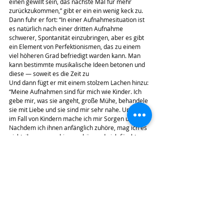
einen gewillt sein, das nächste Mal für mehr 
zurückzukommen,” gibt er ein ein wenig keck zu.
Dann fuhr er fort: “In einer Aufnahmesituation ist 
es natürlich nach einer dritten Aufnahme 
schwerer, Spontanität einzubringen, aber es gibt 
ein Element von Perfektionismen, das zu einem 
viel höheren Grad befriedigt warden kann. Man 
kann bestimmte musikalische Ideen betonen und 
diese — soweit es die Zeit zu
Und dann fügt er mit einem stolzem Lachen hinzu: 
“Meine Aufnahmen sind für mich wie Kinder. Ich 
gebe mir, was sie angeht, große Mühe, behandele 
sie mit Liebe und sie sind mir sehr nahe. Und wie 
im Fall von Kindern mache ich mir Sorgen um sie. 
Nachdem ich ihnen anfänglich zuhöre, mag ich es 
nicht, ihnen ausgebig zuzuhören, da ich fürchte, 
Fehler zu finden, die ich nicht mehr abändern 
kann. Sobald sie heraus sind, haben sie ein ein 
eigenes Leben.”