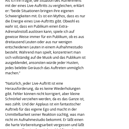
Als ich ihn fragte, die Situation des Aufnehmens 
mit der eines Live-Auftritts zu vergleichen, erklärt 
er: “beide Situationen bringen ihre eigenen 
Schwierigkeiten mit. Es ist ein Mythos, dass es nur 
die Energie eines Live-Auftritts gibt. Obwohl es 
wahr ist, dass ein Publikum einen Extra-
Adrenalinstoß auslösen kann, spiele ich auf 
gewisse Weise immer für ein Publikum, ob es aus 
dreitausend Leuten oder aus nur wenigen 
entscheidenen Leuten in einem Aufnahmestudio 
besteht. Während man spielt, konzentriert man 
sich vollständig auf die Musik und das Publikum ist 
ausgeblendet, ansonsten würde jeder Husten, 
jedes belebte Geräusch das Auftreten unmöglich 
machen.”
“Natürlich, jeder Live-Auftritt ist eine 
Herausforderung, da es keine Wiederholungen 
gibt. Fehler können nicht korrigiert, aber kleine 
Schnörkel verziehen werden, da es das Ganze ist, 
was zählt. Und der Applaus ist ein fantastischer 
Auftrieb für das eigene Ego und macht in der 
Unmittelbarkeit seiner Reaktion süchtig, was man 
nicht im Aufnahmestudio bekommt. Er läßt einen 
die harte Vorbereitungsarbeit vergessen und läßt 