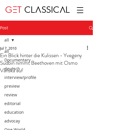
GET
CLASSICAL
Post
all
Jul 7, 2010
all
Ein Blick hinter die Kulissen - Yvegeny
Documentary
Sudbin nimmt Beethoven mit Osmo
deutsch
Vänskä auf
interview/profile
preview
review
editorial
education
advocay
One World