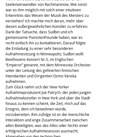
Seelenverwandter von Rachmaninow. Wie sonst 
war es ihm möglich mit solch einer intuitiven 
Erkenntnis das Wesen der Musik des Meisters zu 
verstehen? Ich machte mich daran, mehr über 
diesen außergewöhnlichen Künstler zu erfahren.
Dank der Tatsache, dass Sudbin und ich 
gemeinsame Pianistenfreunde haben, war es 
recht einfach ihn zu kontaktieren. Darauf folgte 
die Einladung zu einer sehr besonderen 
Aufnahmesitzung in Minneapolis; Sudbin wollt 
Beethovens Konzert Nr.5, im Englischen 
“Emperor” genannt, mit dem Minnesota Orchester 
unter der Leitung des gefeierten finnischen 
Intendanten und Dirigenten Osmo Vänskä 
aufnehmen.
Zum Glück nahm sich der New Yorker 
Aufnahmeproduzent Joe Patrych, der jeden jungen 
Aufnahmekünstler in New York und über die Stadt 
hinaus zu kennen scheint, die Zeit, mich auf das 
Ereignis, dem ich beiwohnen würde, 
vorzubereiten. Ihm zufolge ist es die menschliche 
Interaktion und enge Zusammenarbeit zwischen 
allen Beteiligten, was das Alles oder Nichts einer 
erfolgreichen Aufnahmesession ausmacht. 
Abgesehen von den technischen 