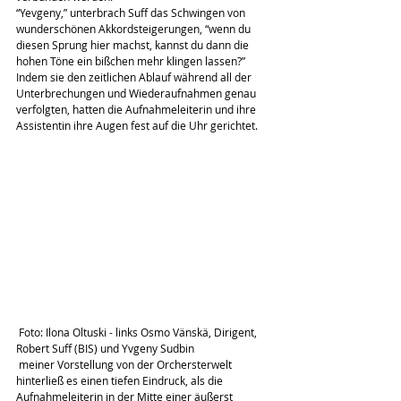
“Yevgeny,” unterbrach Suff das Schwingen von 
wunderschönen Akkordsteigerungen, “wenn du 
diesen Sprung hier machst, kannst du dann die 
hohen Töne ein bißchen mehr klingen lassen?”
Indem sie den zeitlichen Ablauf während all der 
Unterbrechungen und Wiederaufnahmen genau 
verfolgten, hatten die Aufnahmeleiterin und ihre 
Assistentin ihre Augen fest auf die Uhr gerichtet. 
 Foto: Ilona Oltuski - links Osmo Vänskä, Dirigent, 
Robert Suff (BIS) und Yvgeny Sudbin
 meiner Vorstellung von der Orchersterwelt 
hinterließ es einen tiefen Eindruck, als die 
Aufnahmeleiterin in der Mitte einer äußerst 