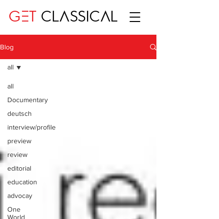
GET
CLASSICAL
Blog
all
all
Documentary
deutsch
interview/profile
preview
review
editorial
education
advocay
One
World