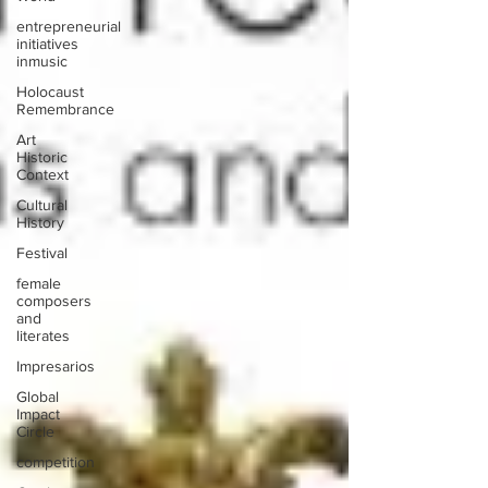
entrepreneurial
initiatives
inmusic
Holocaust
Remembrance
Art
Historic
Context
Cultural
History
Festival
female
composers
and
literates
Impresarios
Global
Impact
Circle
competition