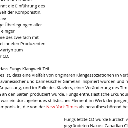
nnt die Einführung des 
Welt der Komponistin.
 Lee
ge Überlegungen aller 
 einiger 
ie des zweifach mit 
eichneten Produzenten 
 Martyn zum 
r CD.
dass Fungs Klangwelt Teil 
es ist, dass eine Vielfalt von originären Klangassoziationen in Ve
 javanesischer und balinesischer Gamelan inspiriert wurden und 
 Anpassung, und im Falle des Klaviers, einer Veränderung des Tim
 an den Saiten produziert wurde. Fungs enthusiastische Erkundu
ar ein durchgehendes stilistisches Element im Werk der jungen, 
mponistin, die von der 
New York Times
 als heraufbeschörend be
Fungs letzte CD wurde kürzlich
gegründeten Naxos: Canadian Cla