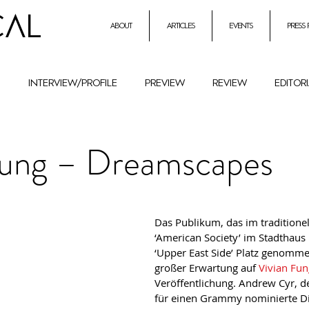
CAL
about
articles
events
press
h
interview/profile
preview
review
editor
entrepreneurial initiatives inmusic
Holocaust Remembr
Fung – Dreamscapes
ural History
Festival
female composers and literat
Das Publikum, das im traditionel
‘American Society’ im Stadthaus 
petition
Combat Antisemitism
Music Instruments
‘Upper East Side’ Platz genomme
großer Erwartung auf 
Vivian Fun
Veröffentlichung. Andrew Cyr, der
für einen Grammy nominierte Di