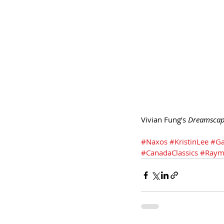
Vivian Fung’s 
Dreamscap
#Naxos
#KristinLee
#Ga
#CanadaClassics
#Raym