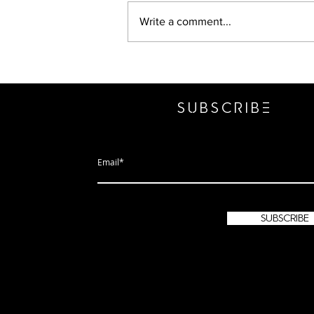
Write a comment...
Irene Abrigo – Artistic Excellence
without all the fuss
SUBSCRIbE
subscribe