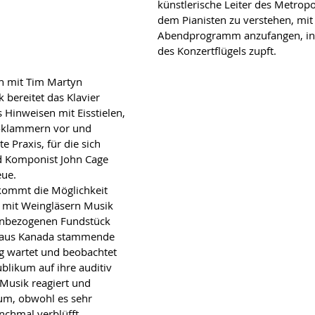
künstlerische Leiter des Metropo
dem Pianisten zu verstehen, mit
Abendprogramm anzufangen, ind
des Konzertflügels zupft.
h mit Tim Martyn
 bereitet das Klavier 
Hinweisen mit Eisstielen, 
klammern vor und 
e Praxis, für die sich 
d Komponist John Cage 
eue.
kommt die Möglichkeit 
mit Weingläsern Musik 
inbezogenen Fundstück 
e aus Kanada stammende 
g wartet und beobachtet 
likum auf ihre auditiv 
Musik reagiert und 
um, obwohl es sehr 
nchmal verblüfft 