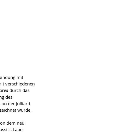
rbindung mit 
mit verschiedenen 
bre
s
 durch das 
ng des 
an der Julliard 
zeichnet wurde.
 von dem neu 
ssics Label 