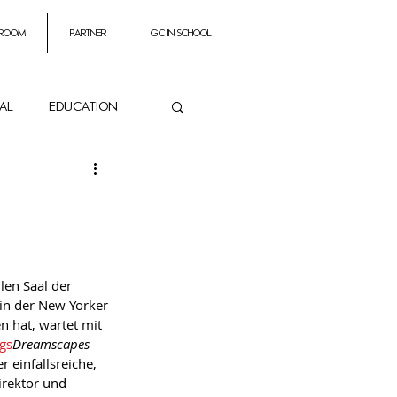
 room
partner
GC In School
ial
education
ance
es
Impresarios
len Saal der 
in der New Yorker 
n hat, wartet mit 
gs
Dreamscapes 
 einfallsreiche, 
rektor und 