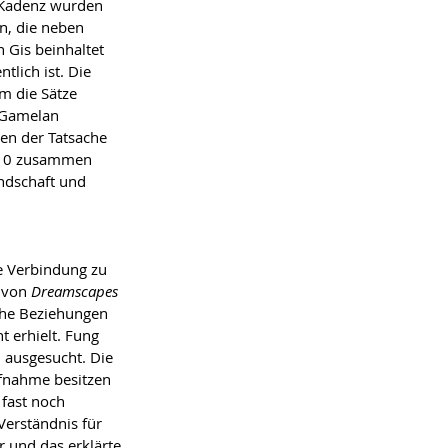
r Kadenz wurden 
n, die neben 
 Gis beinhaltet 
tlich ist. Die 
um die Sätze 
 Gamelan 
ben der Tatsache 
2010 zusammen 
undschaft und 
e Verbindung zu 
 von 
Dreamscapes
iche Beziehungen 
 erhielt. Fung 
l ausgesucht. Die 
fnahme besitzen 
 fast noch 
 Verständnis für 
 und das erklärte 