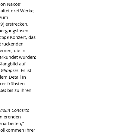
von Naxos’ 
altet drei Werke, 
 zum 
9) erstrecken. 
bergangslosen 
cape 
Konzert, das 
ndruckenden 
hemen, die in 
erkundet wurden; 
Klangbild auf 
 
Glimpses
. Es ist 
dem Detail in 
er frühsten 
ses 
bis zu ihren 
Violin Concerto
inierenden 
narbeiten,” 
vollkommen ihrer 