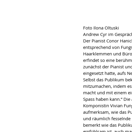
Foto Ilona Oltuski
Andrew Cyr im Gespräc
Der Pianist Conor Hanick
entsprechend von Fungs 
Haarklemmen und Büro
erfindet so eine berühmt
zunächst der Pianist un
eingesetzt hatte, aufs N
Selbst das Publikum be
mitzumachen, indem es 
macht und mit einem e
Spass haben kann.” Di
Komponistin Vivian Fun
aufmerksam, wie das Pub
und räumlich fesselnde 
bemerkt wie das Publik
einfühlsam ist, auch ma