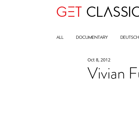
GET
CLASSI
all
Documentary
deutsc
Oct 8, 2012
advocay
One World
Vivian 
Art Historic Context
Cult
Global Impact Circle
com