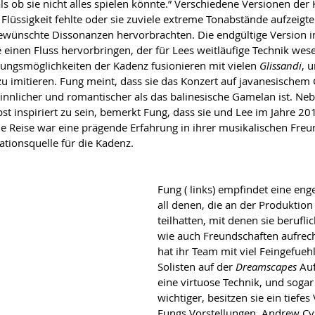
ls ob sie nicht alles spielen könnte.” Verschiedene Versionen de
Flüssigkeit fehlte oder sie zuviele extreme Tonabstände aufzeigte
wünschte Dissonanzen hervorbrachten. Die endgültige Version in
e einen Fluss hervorbringen, der für Lees weitläufige Technik wesen
ngsmöglichkeiten der Kadenz fusionieren mit vielen 
Glissandi
, 
 imitieren. Fung meint, dass sie das Konzert auf javanesischem
sinnlicher und romantischer als das balinesische Gamelan ist. Ne
t inspiriert zu sein, bemerkt Fung, dass sie und Lee im Jahre 
die Reise war eine prägende Erfahrung in ihrer musikalischen Fre
ationsquelle für die Kadenz.
Fung ( links) empfindet eine eng
all denen, die an der Produktion
teilhatten, mit denen sie berufl
wie auch Freundschaften aufrecht
hat ihr Team mit viel Feingefueh
Solisten auf der 
Dreamscapes 
Au
eine virtuose Technik, und sogar
wichtiger, besitzen sie ein tiefes
Fungs Vorstellungen. Andrew Cyr