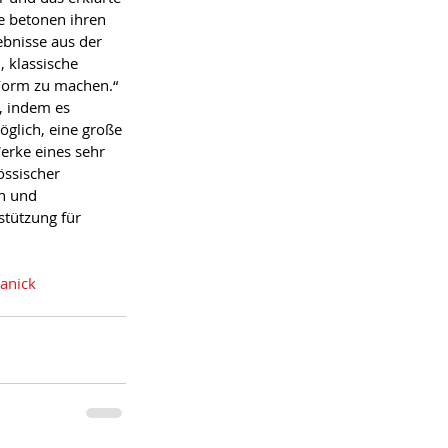
e betonen ihren 
ebnisse aus der 
, klassische 
Form zu machen.“ 
 indem es 
öglich, eine große 
erke eines sehr 
össischer 
n und 
stützung für 
anick