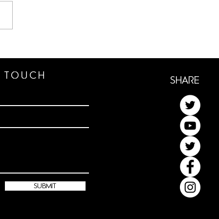
archesi Code: How a new
ation envisions shaping its
y in the XXI century.
n TOUCh
ShaRe
submit