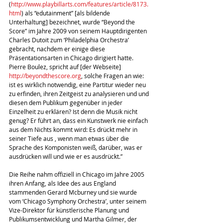
(
http://www.playbillarts.com/features/article/8173.
html
) als “edutainment” [als bildende 
Unterhaltung] bezeichnet, wurde “Beyond the 
Score” im Jahre 2009 von seinem Hauptdirigenten 
Charles Dutoit zum ‘Philadelphia Orchestra’ 
gebracht, nachdem er einige diese 
Präsentationsarten in Chicago dirigiert hatte.
Pierre Boulez, spricht auf [der Webseite] 
http://beyondthescore.org
, solche Fragen an wie: 
ist es wirklich notwendig, eine Partitur wieder neu 
zu erfinden, ihren Zeitgeist zu analysieren und und 
diesen dem Publikum gegenüber in jeder 
Einzelheit zu erklären? Ist denn die Musik nicht 
genug? Er führt an, dass ein Kunstwerk nie einfach 
aus dem Nichts kommt wird: Es drückt mehr in 
seiner Tiefe aus , wenn man etwas über die 
Sprache des Komponisten weiß, darüber, was er 
ausdrücken will und wie er es ausdrückt.”
Die Reihe nahm offiziell in Chicago im Jahre 2005 
ihren Anfang, als Idee des aus England 
stammenden Gerard Mcburney und sie wurde 
vom ‘Chicago Symphony Orchestra’, unter seinem 
Vize-Direktor für künstlerische Planung und 
Publikumsentwicklung und Martha Gilmer, der 