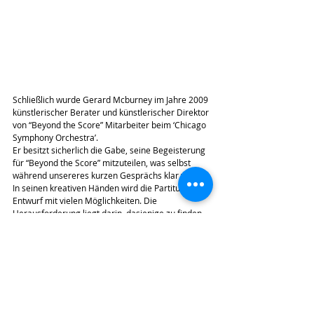
Schließlich wurde Gerard Mcburney im Jahre 2009 
künstlerischer Berater und künstlerischer Direktor 
von “Beyond the Score” Mitarbeiter beim ‘Chicago 
Symphony Orchestra’.
Er besitzt sicherlich die Gabe, seine Begeisterung 
für “Beyond the Score” mitzuteilen, was selbst 
während unsereres kurzen Gesprächs klar wurde. 
In seinen kreativen Händen wird die Partitur ein 
Entwurf mit vielen Möglichkeiten. Die 
Herausforderung liegt darin, dasjenige zu finden, 
dass am meisten über das eigentliche Wesen des 
Musikwerkes aussagt und dann diese 
wesentlichen Elemente in einem größeren Kontext 
zu präsentieren. In diesem Prozess zerlegt er die 
Partitur in all ihre Facetten, indem er in jedes 
Detail sich hineindenkt, was für eine 
überzeugende Neuschaffung”…und bei jedem 