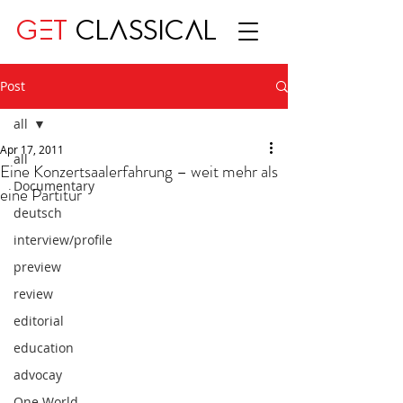
GET
CLASSICAL
Post
all
Apr 17, 2011
all
Eine Konzertsaalerfahrung – weit mehr als
Documentary
eine Partitur
deutsch
interview/profile
preview
review
editorial
education
advocay
One World