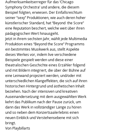
Aufmerksamkeitserreger für das ‘Chicago 
Symphony Orchestra’ und andere, die diesem 
Beispiel folgten, erwiesen. Der Einfallsreichtum 
seiner “sexy” Produktionen, wie auch deren hoher 
künstlerischer Standard, hat “Beyond  the Score” 
eine Reputation beschert, welche weit über ihren 
pädagogischen Wert hinausgeht.
Jetzt in ihrem sechsten Jahr, wählt jede Multimedia 
Produktion eines “Beyond the Score” Programms 
ein bestimmtes Musikwerk aus, stellt Aspekte 
dieses Werkes vor, indem live verschiedene 
Beispiele gespielt werden und diese einer 
theatralischen Geschichte eines Erzähler folgend 
und mit Bildern integriert, die über der Bühne auf 
eine Leinwand projeziert werden, und/oder mit 
unterschiedlichen Klangeffekten, die sich auf ihren 
historischen Hintergrund und ästhetischen Inhalt 
beziehen. Nach der intensiven und kreativen 
Auseinandersetzung mit dem ausgewählten Werk 
kehrt das Publikum nach der Pause zurück, um 
dann das Werk in vollständiger Länge zu hören 
und so neben dem Konzertsaalerlebnis einen 
neuen Einblick und Verstehensebene mit sich 
bringt.
Von Playbillarts 