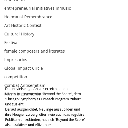
entrepreneurial initiatives inmusic
Holocaust Remembrance
Art Historic Context
Cultural History
Festival
female composers and literates
Impresarios
Global Impact Circle
competition
Combat Antisemitism
Dieser vielseitige Ansatz erreicht einen 
Music Instruments
Höhepunkt, wenn man “Beyond the Score”, dem 
‘Chicago Symphony’s Outreach Program’ zuhört 
und zusieht.
Darauf ausgerichtet, Neulinge auszubilden und 
ihre Neugier zu vergrößern wie auch das reguläre 
Publikum einzubinden, hat sich “Beyond the Score” 
als attraktiver und effizienter 