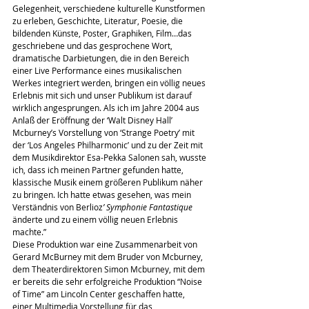
Gelegenheit, verschiedene kulturelle Kunstformen 
zu erleben, Geschichte, Literatur, Poesie, die 
bildenden Künste, Poster, Graphiken, Film…das 
geschriebene und das gesprochene Wort, 
dramatische Darbietungen, die in den Bereich 
einer Live Performance eines musikalischen 
Werkes integriert werden, bringen ein völlig neues 
Erlebnis mit sich und unser Publikum ist darauf 
wirklich angesprungen. Als ich im Jahre 2004 aus 
Anlaß der Eröffnung der ‘Walt Disney Hall’ 
Mcburney’s Vorstellung von ‘Strange Poetry’ mit 
der ‘Los Angeles Philharmonic’ und zu der Zeit mit 
dem Musikdirektor Esa-Pekka Salonen sah, wusste 
ich, dass ich meinen Partner gefunden hatte, 
klassische Musik einem größeren Publikum näher 
zu bringen. Ich hatte etwas gesehen, was mein 
Verständnis von Berlioz
’ Symphonie Fantastique
änderte und zu einem völlig neuen Erlebnis 
machte.”
Diese Produktion war eine Zusammenarbeit von 
Gerard McBurney mit dem Bruder von Mcburney, 
dem Theaterdirektoren Simon Mcburney, mit dem 
er bereits die sehr erfolgreiche Produktion “Noise 
of Time” am Lincoln Center geschaffen hatte, 
einer Multimedia Vorstellung für das 