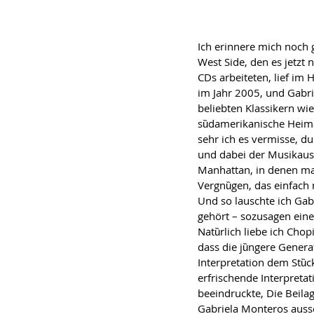
Ich erinnere mich noch
West Side, den es jetzt
CDs arbeiteten, lief im
im Jahr 2005, und Gabri
beliebten Klassikern wi
sȕdamerikanische Heimat
sehr ich es vermisse, du
und dabei der Musikaus
Manhattan, in denen ma
Vergnȕgen, das einfach ni
Und so lauschte ich Gab
gehӧrt – sozusagen ein
Natȕrlich liebe ich Chop
dass die jȕngere Gener
Interpretation dem Stȕck
erfrischende Interpretat
beeindruckte, Die Beila
Gabriela Monteros auss