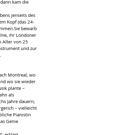
 dann kam die 
bens jenseits des 
rem Kopf (das 24-
kommen.Sie bewarb 
ne, ihr Londoner 
m Alter von 25 
nstrument und zur 
.
nach Montreal, wo 
und wo sie wieder 
sik plante – 
ahn als 
chs Jahre dauern, 
erich – vielleicht 
bliche Pianistin 
las Genie 
, erklӓrt 