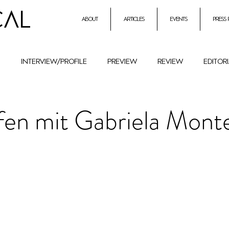
CAL
about
articles
events
press
h
interview/profile
preview
review
editor
entrepreneurial initiatives inmusic
Holocaust Remembr
ffen mit Gabriela Mont
ural History
Festival
female composers and literat
petition
Combat Antisemitism
Music Instruments