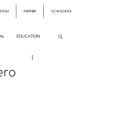
 room
partner
GC In School
ial
education
ance
ero
es
Impresarios