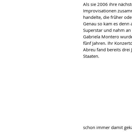
Als sie 2006 ihre nӓchst
Improvisationen zusammen
handelte, die frȕher o
Genau so kam es denn auc
Superstar und nahm an P
Gabriela Montero wurde 
fȕnf Jahren. Ihr Konzer
Abreu fand bereits drei 
Staaten.
schon immer damit gekӓm