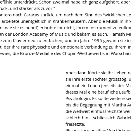
efȕhle unterdrȕckt. Schon zweimal habe ich ganz aufgehӧrt, aber
ck, und stӓrker als zuvor.”
ontero nach Caracas zurȕck, um nach dem Sinn des “wirklichen Le
d arbeitete unentgeltlich in Krankenhӓusern. Aber die Musik in ih
 wie sie es nennt) erlaubte ihr nicht, ihrem Instrument zu ent
m an der London Academy of Music und bekam es auch. Hamish Mil
ebe zum Klavier neu zu entfachen, und im Jahre 1995 gewann sie i
tt, der ihre rare physische und emotionale Verbindung zu ihrem I
ewies, die Bronze-Medaille des Chopin-Wettbewerbs in Warschau
Aber dann fȕhrte sie ihr Leben 
sie ihre erste Tochter grosszog, 
einmal ein Leben jenseits der Mu
dieses Mal eine berufliche Laufb
Psychologin. Es sollte weitere se
bis die Begegnung mit Martha Arg
die weltweit einflussreichste wei
schlechthin – schliesslich Gabrie
freisetzte.
“Es war ihre positive Verstӓrkung”