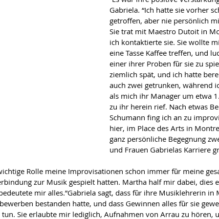
Gabriela. “Ich hatte sie vorher s
getroffen, aber nie persӧnlich mi
Sie trat mit Maestro Dutoit in M
ich kontaktierte sie. Sie wollte m
eine Tasse Kaffee treffen, und lu
einer ihrer Proben fȕr sie zu spi
ziemlich spӓt, und ich hatte berei
auch zwei getrunken, wӓhrend ich
als mich ihr Manager um etwa 1
zu ihr herein rief. Nach etwas B
Schumann fing ich an zu improvi
hier, im Place des Arts in Montre
ganz persӧnliche Begegnung zwei
und Frauen Gabrielas Karriere g
wichtige Rolle meine Improvisationen schon immer fȕr meine gesam
rbindung zur Musik gespielt hatten. Martha half mir dabei, dies e
edeutete mir alles.”Gabriela sagt, dass fȕr ihre Musiklehrerin in 
tbewerben bestanden hatte, und dass Gewinnen alles fȕr sie gewes
u tun. Sie erlaubte mir lediglich, Aufnahmen von Arrau zu hӧren, 