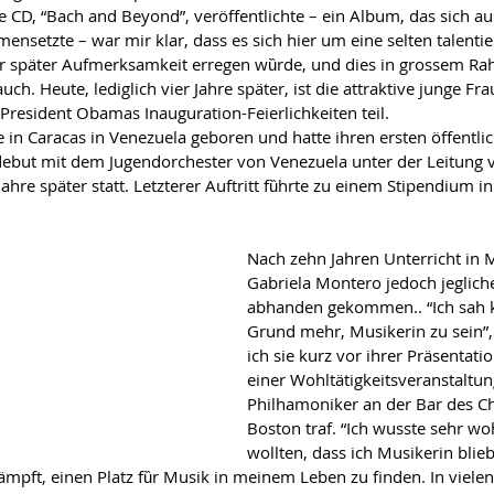
e CD, “Bach and Beyond”, verӧffentlichte – ein Album, das sich aus
setzte – war mir klar, dass es sich hier um eine selten talentier
der spӓter Aufmerksamkeit erregen wȕrde, und dies in grossem R
h. Heute, lediglich vier Jahre spӓter, ist die attraktive junge Fra
resident Obamas Inauguration-Feierlichkeiten teil.
in Caracas in Venezuela geboren und hatte ihren ersten ӧffentlich
tdebut mit dem Jugendorchester von Venezuela unter der Leitung 
Jahre spӓter statt. Letzterer Auftritt fȕhrte zu einem Stipendium i
Nach zehn Jahren Unterricht in 
Gabriela Montero jedoch jeglich
abhanden gekommen.. “Ich sah k
Grund mehr, Musikerin zu sein”, s
ich sie kurz vor ihrer Prӓsentati
einer Wohltӓtigkeitsveranstaltun
Philhamoniker an der Bar des Cha
Boston traf. “Ich wusste sehr wo
wollten, dass ich Musikerin blieb
pft, einen Platz fȕr Musik in meinem Leben zu finden. In viele