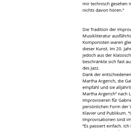
mir technisch gesehen n
nichts davon hӧren.”
Die Tradition der Improv
Musikliteratur ausfȕhrli
Komponisten waren gleic
dieser Kunst. Im 20. Ja
jedoch aus der klassisc
beschrӓnkte sich fast au
des Jazz.
Dank der entschiedenen
Martha Argerich, die Ga
empfahl und sie alljӓhrl
Martha Argerich” nach 
Improvisieren fȕr Gabrie
persӧnlichen Form der 
Klavier und Publikum. 
Improvisationen sind im k
“Es passiert einfach. Ic