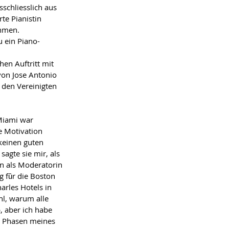
schliesslich aus 
te Pianistin 
ahmen.
u ein Piano-
en Auftritt mit 
von Jose Antonio 
n den Vereinigten 
Miami war 
e Motivation 
einen guten 
agte sie mir, als 
on als Moderatorin 
g fȕr die Boston 
rles Hotels in 
hl, warum alle 
, aber ich habe 
n Phasen meines 