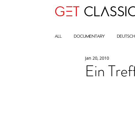
GET
CLASSI
all
Documentary
deutsc
Jan 20, 2010
advocay
One World
Ein Tre
Art Historic Context
Cult
Global Impact Circle
com