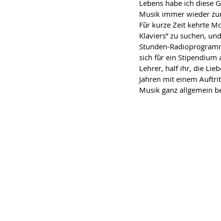
Lebens habe ich diese G
Musik immer wieder zurȕ
Fȕr kurze Zeit kehrte M
Klaviers” zu suchen, un
Stunden-Radioprogramm,
sich fȕr ein Stipendiu
Lehrer, half ihr, die Li
Jahren mit einem Auftri
Musik ganz allgemein b