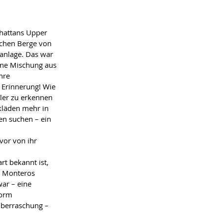
hattans Upper 
schen Berge von 
anlage. Das war 
eine Mischung aus 
hre 
 Erinnerung! Wie 
tler zu erkennen 
klӓden mehr in 
n suchen – ein 
vor von ihr 
rt bekannt ist, 
b Monteros 
war – eine 
Form 
Ȕberraschung – 