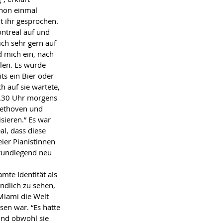
chon einmal 
t ihr gesprochen. 
ontreal auf und 
ich sehr gern auf 
d mich ein, nach 
elen. Es wurde 
ts ein Bier oder 
 auf sie wartete, 
.30 Uhr morgens 
eethoven und 
sieren.” Es war 
al, dass diese 
er Pianistinnen 
rundlegend neu 
te Identitӓt als 
ndlich zu sehen, 
Miami die Welt 
en war. “Es hatte 
und obwohl sie 