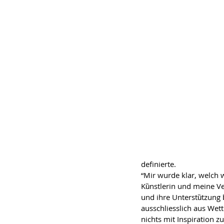
definierte.
“Mir wurde klar, welch 
Kȕnstlerin und meine Ve
und ihre Unterstȕtzung b
ausschliesslich aus Wet
nichts mit Inspiration z