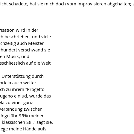
icht schadete, hat sie mich doch vom Improvisieren abgehalten; si
isation wird in der 
ch beschrieben, und viele 
hzeitig auch Meister 
hrhundert verschwand sie 
hen Musik, und 
sschliesslich auf die Welt 
 Unterstȕtzung durch 
briela auch weiter 
ich zu ihrem “Progetto 
Lugano einlud, wurde das 
la zu einer ganz 
Verbindung zwischen 
“Ungefӓhr 95% meiner 
lassischen Stil,” sagt sie. 
h lege meine Hӓnde aufs 