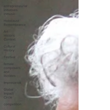
entrepreneurial
initiatives
inmusic
Holocaust
Remembrance
Art
Historic
Context
Cultural
History
Festival
female
composers
and
literates
Impresarios
Global
Impact
Circle
competition