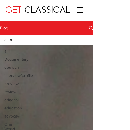
GET
CLASSICAL
Blog
all
all
Documentary
deutsch
interview/profile
preview
review
editorial
education
advocay
One
World