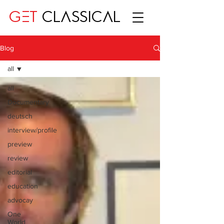
GET
CLASSICAL
Blog
all
all
Documentary
deutsch
interview/profile
preview
review
editorial
education
advocay
One
World