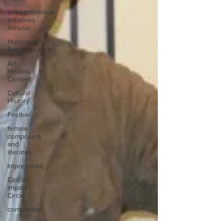
entrepreneurial
initiatives
inmusic
Holocaust
Remembrance
Art
Historic
Context
Cultural
History
Festival
female
composers
and
literates
Impresarios
Global
Impact
Circle
competition